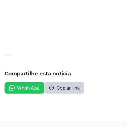
O comparecimento é obrigatório para que os 
aprovados possam assumir oficialmente suas funções 
e iniciar suas atividades como Auxiliar de Educação na 
rede municipal, contribuindo para a continuidade dos 
serviços educacionais do município.
(Diário de Caruaru, edição de 09/10/25, págs. 8-9).
Compartilhe esta notícia
WhatsApp
Copiar link