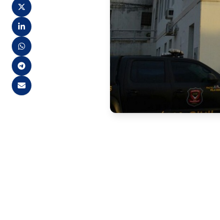
A Prefeitura de Catende ofici
Edital nº 01/2025. O document
público a partir de 15 de dez
organizador do certame, e no p
O concurso marca um passo de
com aproximadamente 500 ser
do Tribunal de Contas do Est