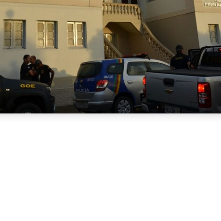
alizou, nesta quinta-feira (11/12), a abertura do Concurso 
o, assinado pela prefeita Gracina Maria Ramos Braz da Silv
embro de 2025, data em que também serão abertas as inscriçõ
ortal oficial da prefeitura.
cisivo para a reestruturação administrativa do município,
vidores temporários, entre comissionados e contratos ex
ado (TCE-PE). A expectativa é que o certame inicie um proc