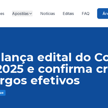
ões
Apostilas
Notícias
Editais
FAQ
Ár
lança edital do C
2025 e confirma c
rgos efetivos
ue