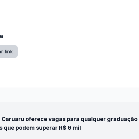
 de dezembro no site 
www.iepinstituto.org.br
ia
r link
 Caruaru oferece vagas para qualquer graduação 
s que podem superar R$ 6 mil