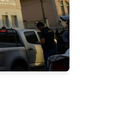
Público Municipal por meio do 
a, estará disponível ao 
es no site do Instituto IEP, 
 que atualmente convive 
cepcionais, conforme dados 
esso de substituição gradual 