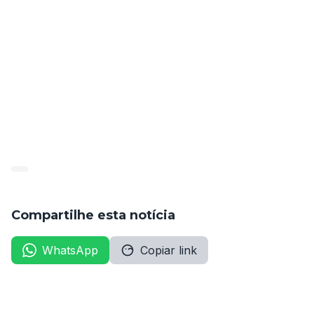
O edital completo, contendo todas as informações 
sobre o concurso, como pré-requisitos específicos, 
número de vagas por cargo, e detalhes sobre as 
etapas de avaliação, pode ser acessado no site da 
organizadora.
EDITAL CEDRO_
Compartilhe esta notícia
WhatsApp
Copiar link